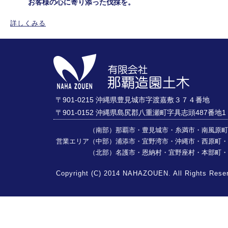
お客様の心に寄り添った伐採を。
詳しくみる
〒901-0215 沖縄県豊見城市字渡嘉敷３７４番地
〒901-0152 沖縄県島尻郡八重瀬町字具志頭487番地1
（南部）那覇市・豊見城市・糸満市・南風原町・
営業エリア
（中部）浦添市・宜野湾市・沖縄市・西原町・
（北部）名護市・恩納村・宜野座村・本部町・
Copyright (C) 2014 NAHAZOUEN. All Rights Rese