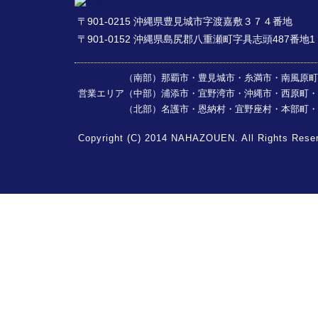
〒901-0215 沖縄県豊見城市字渡嘉敷３７４番地
〒901-0152 沖縄県島尻郡八重瀬町字具志頭487番地1
（南部）那覇市・豊見城市・糸満市・南風原町・
営業エリア
（中部）浦添市・宜野湾市・沖縄市・西原町・
（北部）名護市・恩納村・宜野座村・本部町・
Copyright (C) 2014 NAHAZOUEN. All Rights Rese