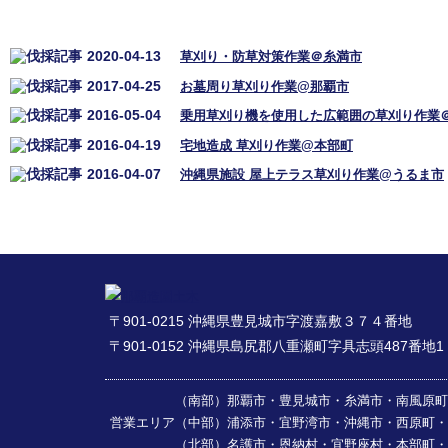
2020-04-13
草刈り・防草対策作業＠糸満市
2017-04-25
お墓周り草刈り作業@那覇市
2016-05-04
乗用草刈り機を使用した広範囲の草刈り作業
2016-04-19
宅地造成 草刈り作業@本部町
2016-04-07
沖縄県施設 屋上テラス草刈り作業@うるま市
〒901-0215 沖縄県豊見城市字渡嘉敷３７４番地
〒901-0152 沖縄県島尻郡八重瀬町字具志頭487番地1
（南部）那覇市・豊見城市・糸満市・南風原町・
営業エリア
（中部）浦添市・宜野湾市・沖縄市・西原町・
（北部）名護市・恩納村・宜野座村・本部町・